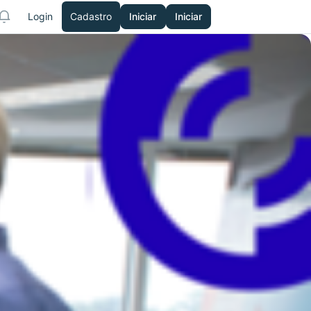
Login
Cadastro
Iniciar
Iniciar