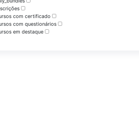
ly_bundles
scrições
ursos com certificado
ursos com questionários
ursos em destaque