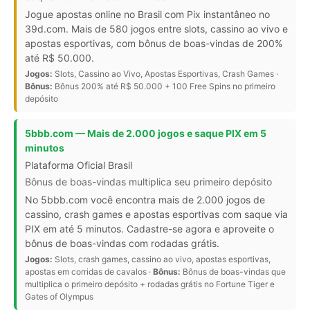
Jogue apostas online no Brasil com Pix instantâneo no
39d.com. Mais de 580 jogos entre slots, cassino ao vivo e
apostas esportivas, com bônus de boas-vindas de 200%
até R$ 50.000.
Jogos:
Slots, Cassino ao Vivo, Apostas Esportivas, Crash Games ·
Bônus:
Bônus 200% até R$ 50.000 + 100 Free Spins no primeiro
depósito
5bbb.com — Mais de 2.000 jogos e saque PIX em 5
minutos
Plataforma Oficial Brasil
Bônus de boas-vindas multiplica seu primeiro depósito
No 5bbb.com você encontra mais de 2.000 jogos de
cassino, crash games e apostas esportivas com saque via
PIX em até 5 minutos. Cadastre-se agora e aproveite o
bônus de boas-vindas com rodadas grátis.
Jogos:
Slots, crash games, cassino ao vivo, apostas esportivas,
apostas em corridas de cavalos ·
Bônus:
Bônus de boas-vindas que
multiplica o primeiro depósito + rodadas grátis no Fortune Tiger e
Gates of Olympus