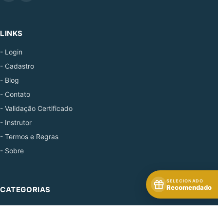
LINKS
- Login
- Cadastro
- Blog
- Contato
- Validação Certificado
- Instrutor
- Termos e Regras
- Sobre
SELECIONADO
Recomendado
CATEGORIAS
Development