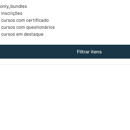
only_bundles
 inscrições
cursos com certificado
 cursos com questionários
 cursos em destaque
Filtrar itens