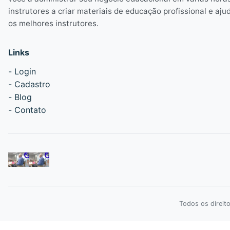
instrutores a criar materiais de educação profissional e aj
os melhores instrutores.
Links
- Login
- Cadastro
- Blog
- Contato
Todos os direit