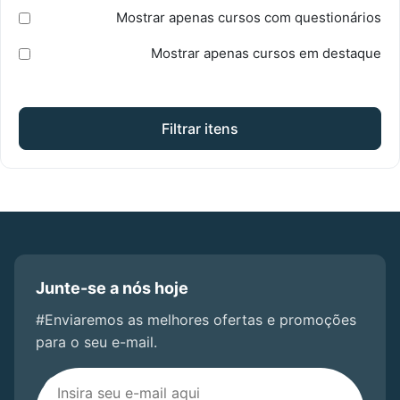
Mostrar apenas cursos com questionários
Mostrar apenas cursos em destaque
Filtrar itens
Junte-se a nós hoje
#Enviaremos as melhores ofertas e promoções
para o seu e-mail.