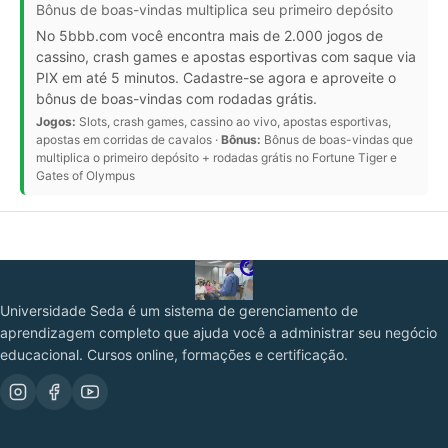
Bônus de boas-vindas multiplica seu primeiro depósito
No 5bbb.com você encontra mais de 2.000 jogos de
cassino, crash games e apostas esportivas com saque via
PIX em até 5 minutos. Cadastre-se agora e aproveite o
bônus de boas-vindas com rodadas grátis.
Jogos:
Slots, crash games, cassino ao vivo, apostas esportivas,
apostas em corridas de cavalos ·
Bônus:
Bônus de boas-vindas que
multiplica o primeiro depósito + rodadas grátis no Fortune Tiger e
Gates of Olympus
Universidade Seda é um sistema de gerenciamento de
aprendizagem completo que ajuda você a administrar seu negócio
educacional. Cursos online, formações e certificação.