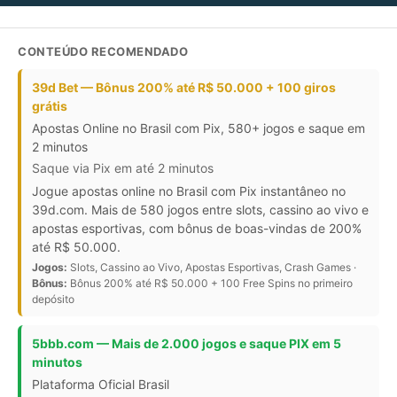
CONTEÚDO RECOMENDADO
39d Bet — Bônus 200% até R$ 50.000 + 100 giros
grátis
Apostas Online no Brasil com Pix, 580+ jogos e saque em
2 minutos
Saque via Pix em até 2 minutos
Jogue apostas online no Brasil com Pix instantâneo no
39d.com. Mais de 580 jogos entre slots, cassino ao vivo e
apostas esportivas, com bônus de boas-vindas de 200%
até R$ 50.000.
Jogos:
Slots, Cassino ao Vivo, Apostas Esportivas, Crash Games ·
Bônus:
Bônus 200% até R$ 50.000 + 100 Free Spins no primeiro
depósito
5bbb.com — Mais de 2.000 jogos e saque PIX em 5
minutos
Plataforma Oficial Brasil