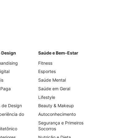
e Design
Saúde e Bem-Estar
handising
Fitness
gital
Esportes
is
Saúde Mental
 Paga
Saúde em Geral
Lifestyle
 de Design
Beauty & Makeup
periência do
Autoconhecimento
Segurança e Primeiros
itetônico
Socorros
teriores
Nutrição e Dieta