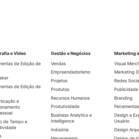
rafia e Vídeo
Gestão e Negócios
Marketing 
mentas de Edição de
Vendas
Visual Merc
Empreendedorismo
Marketing Di
aker
Projetos
Redes Socia
mentas de Edição de
Produtos
Publicidade
Recursos Humanos
Branding
icação e
Produtividade
Ferramentas
ionamento
essoal
Business Analytics e
Design e Ex
Intelligence
Usuário
o de Tempo e
tividade
Indústria
Design Arqu
s
Management
Design de In