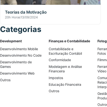
Teorias da Motivação
20h Horas
13/09/2024
Categorias
Development
Finanças e Contabilidade
Fotog
Desenvolvimento Mobile
Contabilidade e
Ferra
Escrituração Contábil
Fotos
Desenvolvimento No Code
Conformidade
Filmm
Desenvolvimento de
Games
Modelagem e Análise
Ferra
Financeira
Vídeo
Desenvolvimento Web
Impostos
Comun
Outros
Relac
Educação Financeira
Interp
Outros
Gestã
Produ
Outro