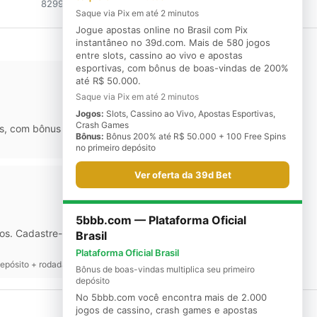
82993627365
contato@stepone.com.br
Saque via Pix em até 2 minutos
Jogue apostas online no Brasil com Pix
instantâneo no 39d.com. Mais de 580 jogos
entre slots, cassino ao vivo e apostas
esportivas, com bônus de boas-vindas de 200%
até R$ 50.000.
Saque via Pix em até 2 minutos
Jogos:
Slots, Cassino ao Vivo, Apostas Esportivas,
Crash Games
ivas, com bônus de boas-vindas de 200% até R$ 50.000.
Bônus:
Bônus 200% até R$ 50.000 + 100 Free Spins
no primeiro depósito
Ver oferta da 39d Bet
5bbb.com — Plataforma Oficial
os. Cadastre-se agora e aproveite o bônus de boas-vindas
Brasil
Plataforma Oficial Brasil
epósito + rodadas grátis no Fortune Tiger e Gates of Olympus
Bônus de boas-vindas multiplica seu primeiro
depósito
No 5bbb.com você encontra mais de 2.000
jogos de cassino, crash games e apostas