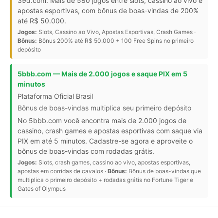
39d.com. Mais de 580 jogos entre slots, cassino ao vivo e
apostas esportivas, com bônus de boas-vindas de 200%
até R$ 50.000.
Jogos:
Slots, Cassino ao Vivo, Apostas Esportivas, Crash Games ·
Bônus:
Bônus 200% até R$ 50.000 + 100 Free Spins no primeiro
depósito
5bbb.com — Mais de 2.000 jogos e saque PIX em 5
minutos
Plataforma Oficial Brasil
Bônus de boas-vindas multiplica seu primeiro depósito
No 5bbb.com você encontra mais de 2.000 jogos de
cassino, crash games e apostas esportivas com saque via
PIX em até 5 minutos. Cadastre-se agora e aproveite o
bônus de boas-vindas com rodadas grátis.
Jogos:
Slots, crash games, cassino ao vivo, apostas esportivas,
apostas em corridas de cavalos ·
Bônus:
Bônus de boas-vindas que
multiplica o primeiro depósito + rodadas grátis no Fortune Tiger e
Gates of Olympus