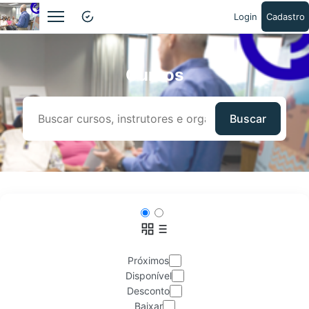
Login
Cadastro
Abrir menu
Cursos
Buscar
Próximos
Disponível
Desconto
Baixar