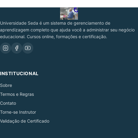
Universidade Seda é um sistema de gerenciamento de
aprendizagem completo que ajuda você a administrar seu negócio
educacional. Cursos online, formações e certificação.
INSTITUCIONAL
Sobre
Termos e Regras
Contato
Torne-se Instrutor
Validação de Certificado