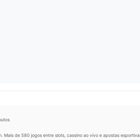
nutos
m. Mais de 580 jogos entre slots, cassino ao vivo e apostas esport