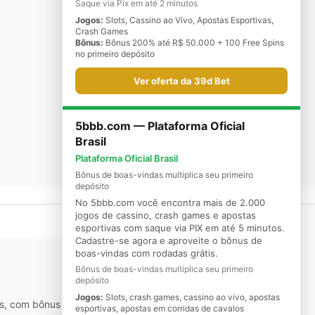
Saque via Pix em até 2 minutos
Jogos:
Slots, Cassino ao Vivo, Apostas Esportivas,
Crash Games
Bônus:
Bônus 200% até R$ 50.000 + 100 Free Spins
no primeiro depósito
Ver oferta da 39d Bet
5bbb.com — Plataforma Oficial
Brasil
Plataforma Oficial Brasil
Bônus de boas-vindas multiplica seu primeiro
depósito
No 5bbb.com você encontra mais de 2.000
jogos de cassino, crash games e apostas
esportivas com saque via PIX em até 5 minutos.
Cadastre-se agora e aproveite o bônus de
boas-vindas com rodadas grátis.
Bônus de boas-vindas multiplica seu primeiro
depósito
Jogos:
Slots, crash games, cassino ao vivo, apostas
ivas, com bônus de boas-vindas de 200% até R$ 50.000.
esportivas, apostas em corridas de cavalos