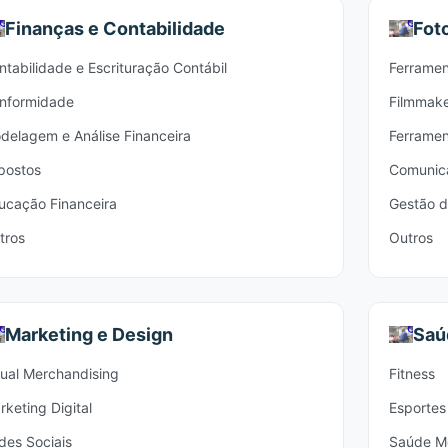
Finanças e Contabilidade
Fot
ntabilidade e Escrituração Contábil
Ferramen
nformidade
Filmmak
delagem e Análise Financeira
Ferramen
postos
Comunica
ucação Financeira
Gestão d
tros
Outros
Marketing e Design
Saú
sual Merchandising
Fitness
rketing Digital
Esportes
des Sociais
Saúde M