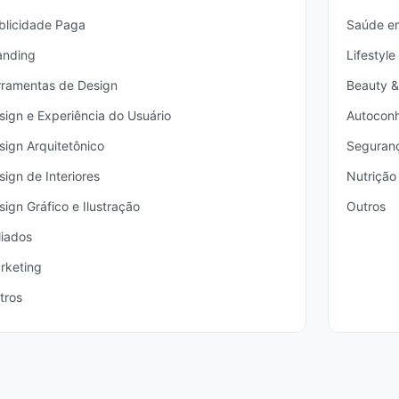
blicidade Paga
Saúde e
anding
Lifestyle
rramentas de Design
Beauty 
sign e Experiência do Usuário
Autocon
sign Arquitetônico
Seguranç
sign de Interiores
Nutrição
sign Gráfico e Ilustração
Outros
liados
rketing
tros