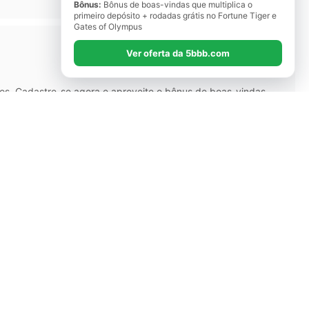
Bônus:
Bônus de boas-vindas que multiplica o
primeiro depósito + rodadas grátis no Fortune Tiger e
Gates of Olympus
Ver oferta da 5bbb.com
os. Cadastre-se agora e aproveite o bônus de boas-vindas
epósito + rodadas grátis no Fortune Tiger e Gates of Olympus
ATALHOS
Cursos
Formações
Loja
Blog
Fórum