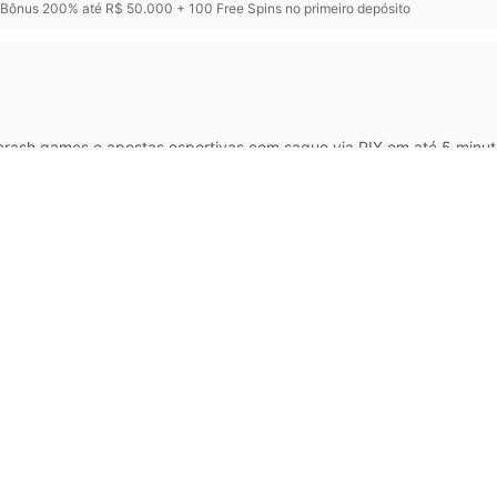
Bônus 200% até R$ 50.000 + 100 Free Spins no primeiro depósito
rash games e apostas esportivas com saque via PIX em até 5 minut
em corridas de cavalos ·
Bônus:
Bônus de boas-vindas que multiplica o primeiro d
ITUCIONAL
CATEGORIAS
Development
 e Regras
Marketing e Design
o
Gestão e Negócios
e Instrutor
Tecnologia da Informação
ão de Certificado
Saúde e Bem-Estar