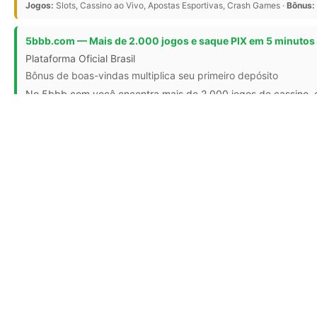
Jogos:
Slots, Cassino ao Vivo, Apostas Esportivas, Crash Games ·
Bônus:
5bbb.com — Mais de 2.000 jogos e saque PIX em 5 minutos
Plataforma Oficial Brasil
Bônus de boas-vindas multiplica seu primeiro depósito
No 5bbb.com você encontra mais de 2.000 jogos de cassino, c
com rodadas grátis.
Jogos:
Slots, crash games, cassino ao vivo, apostas esportivas, apostas 
INST
Sobre
Universidade Seda é um sistema de gerenciamento de
aprendizagem completo que ajuda você a administrar
Termos
seu negócio educacional. Cursos online, formações e
Contat
certificação.
Torne-s
Validaç