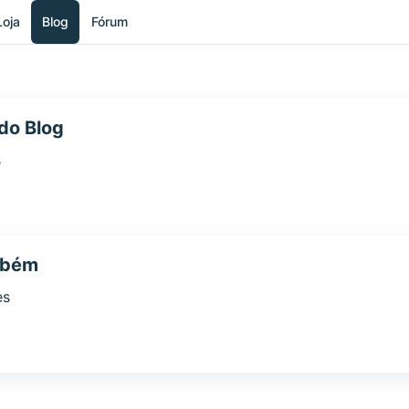
Loja
Blog
Fórum
do Blog
s
mbém
es