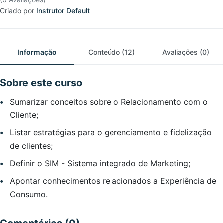
Criado por
Instrutor Default
Informação
Conteúdo (12)
Avaliações (0)
Sobre este curso
Sumarizar conceitos sobre o Relacionamento com o
Cliente;
Listar estratégias para o gerenciamento e fidelização
de clientes;
Definir o SIM - Sistema integrado de Marketing;
Apontar conhecimentos relacionados a Experiência de
Consumo.
Comentários
(0)