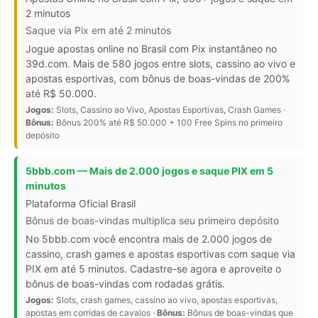
2 minutos
Saque via Pix em até 2 minutos
Jogue apostas online no Brasil com Pix instantâneo no
39d.com. Mais de 580 jogos entre slots, cassino ao vivo e
apostas esportivas, com bônus de boas-vindas de 200%
até R$ 50.000.
Jogos:
Slots, Cassino ao Vivo, Apostas Esportivas, Crash Games ·
Bônus:
Bônus 200% até R$ 50.000 + 100 Free Spins no primeiro
depósito
5bbb.com — Mais de 2.000 jogos e saque PIX em 5
minutos
Plataforma Oficial Brasil
Bônus de boas-vindas multiplica seu primeiro depósito
No 5bbb.com você encontra mais de 2.000 jogos de
cassino, crash games e apostas esportivas com saque via
PIX em até 5 minutos. Cadastre-se agora e aproveite o
bônus de boas-vindas com rodadas grátis.
Jogos:
Slots, crash games, cassino ao vivo, apostas esportivas,
apostas em corridas de cavalos ·
Bônus:
Bônus de boas-vindas que